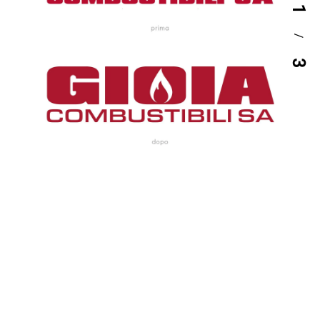
1
/
3